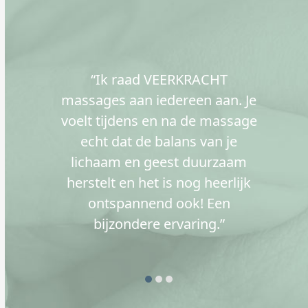
Use
der
“Ik raad VEERKRACHT
the
left
ke
massages aan iedereen aan. Je
and
en
voelt tijdens en na de massage
right
echt dat de balans van je
arrow
lichaam en geest duurzaam
S
keys
herstelt en het is nog heerlijk
e
to
access
ontspannend ook! Een
the
bijzondere ervaring.”
carousel
navigation
buttons
Press
escape